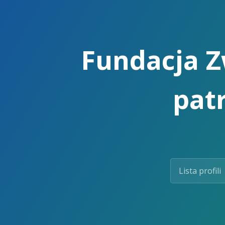
Skip
to
the
content.
Fundacja Zw
pat
Lista profili