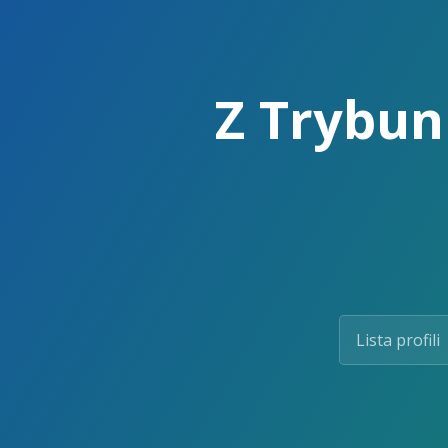
Skip
to
the
content.
Z Trybun 
Lista profili