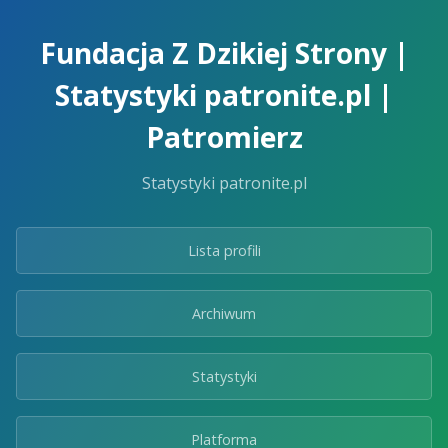
Skip
to
Fundacja Z Dzikiej Strony |
the
content.
Statystyki patronite.pl |
Patromierz
Statystyki patronite.pl
Lista profili
Archiwum
Statystyki
Platforma