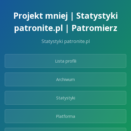
Skip
to
Projekt mniej | Statystyki
the
content.
patronite.pl | Patromierz
Statystyki patronite.pl
Lista profili
Archiwum
Statystyki
Platforma