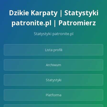
Skip
to
Dzikie Karpaty | Statystyki
the
content.
patronite.pl | Patromierz
Statystyki patronite.pl
Lista profili
Archiwum
Statystyki
Platforma