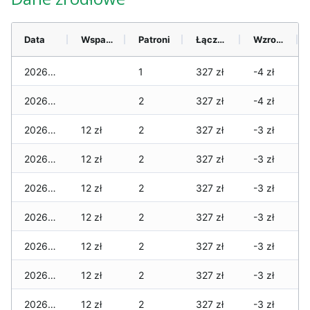
Data
Wsparcie
Patroni
Łącznie
Wzrost (28 dni)
2026-04-29
1
327 zł
-4 zł
2026-04-28
2
327 zł
-4 zł
2026-04-27
12 zł
2
327 zł
-3 zł
2026-04-26
12 zł
2
327 zł
-3 zł
2026-04-25
12 zł
2
327 zł
-3 zł
2026-04-24
12 zł
2
327 zł
-3 zł
2026-04-23
12 zł
2
327 zł
-3 zł
2026-04-22
12 zł
2
327 zł
-3 zł
2026-04-21
12 zł
2
327 zł
-3 zł