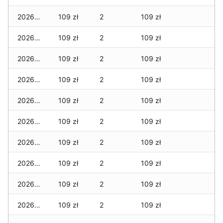
2026-02-14
109 zł
2
109 zł
2026-02-13
109 zł
2
109 zł
2026-02-12
109 zł
2
109 zł
2026-02-11
109 zł
2
109 zł
2026-02-10
109 zł
2
109 zł
2026-02-09
109 zł
2
109 zł
2026-02-08
109 zł
2
109 zł
2026-02-07
109 zł
2
109 zł
2026-02-06
109 zł
2
109 zł
2026-02-05
109 zł
2
109 zł