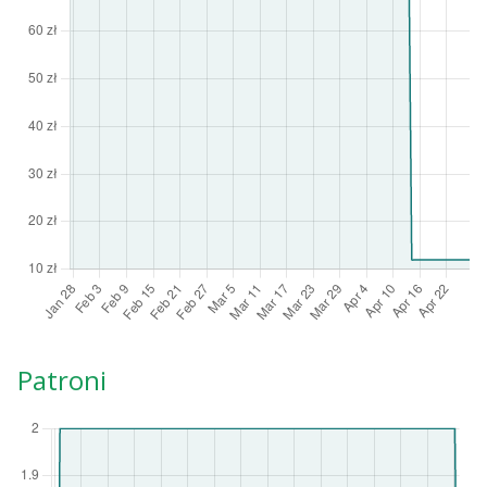
Patroni