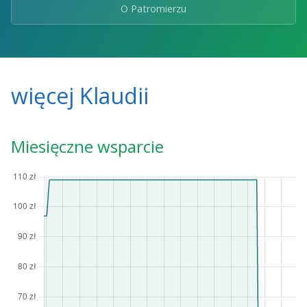
O Patromierzu
więcej Klaudii
Miesięczne wsparcie