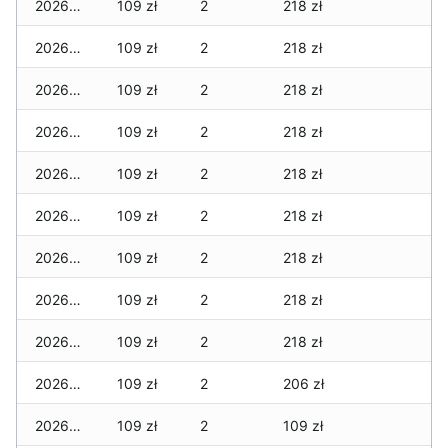
2026-03-09
109 zł
2
218 zł
2026-03-08
109 zł
2
218 zł
2026-03-07
109 zł
2
218 zł
2026-03-06
109 zł
2
218 zł
2026-03-05
109 zł
2
218 zł
2026-03-04
109 zł
2
218 zł
2026-03-03
109 zł
2
218 zł
2026-03-02
109 zł
2
218 zł
2026-03-01
109 zł
2
218 zł
2026-02-27
109 zł
2
206 zł
2026-02-26
109 zł
2
109 zł