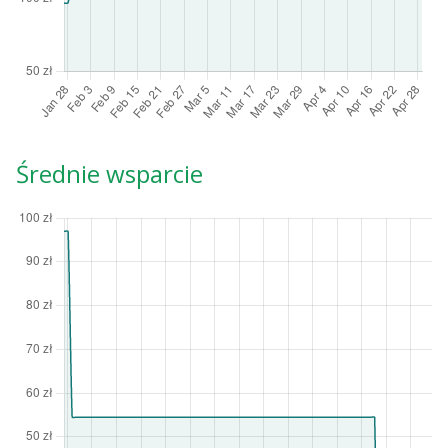
Średnie wsparcie