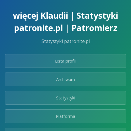
Skip
to
więcej Klaudii | Statystyki
the
content.
patronite.pl | Patromierz
Statystyki patronite.pl
Lista profili
Archiwum
Statystyki
Platforma