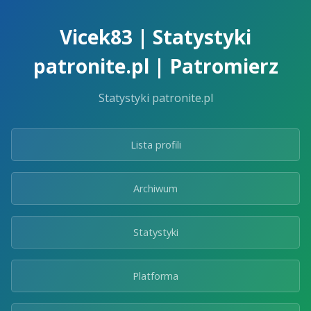
Skip
to
Vicek83 | Statystyki
the
content.
patronite.pl | Patromierz
Statystyki patronite.pl
Lista profili
Archiwum
Statystyki
Platforma