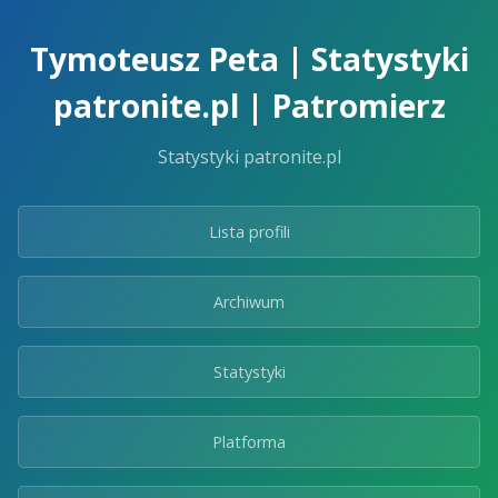
Skip
to
Tymoteusz Peta | Statystyki
the
content.
patronite.pl | Patromierz
Statystyki patronite.pl
Lista profili
Archiwum
Statystyki
Platforma