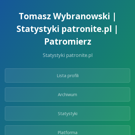
Skip
to
Tomasz Wybranowski |
the
content.
Statystyki patronite.pl |
Patromierz
Statystyki patronite.pl
Lista profili
Archiwum
Statystyki
Platforma