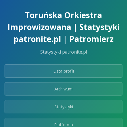
Skip
to
Toruńska Orkiestra
the
content.
Improwizowana | Statystyki
patronite.pl | Patromierz
Statystyki patronite.pl
Lista profili
Archiwum
Statystyki
Platforma