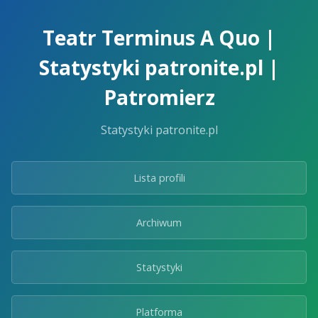
Skip
to
Teatr Terminus A Quo |
the
content.
Statystyki patronite.pl |
Patromierz
Statystyki patronite.pl
Lista profili
Archiwum
Statystyki
Platforma