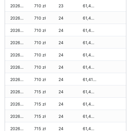
2026-01-21
710 zł
23
61,490 zł
2026-01-20
710 zł
24
61,490 zł
2026-01-19
710 zł
24
61,460 zł
2026-01-18
710 zł
24
61,450 zł
2026-01-17
710 zł
24
61,450 zł
2026-01-16
710 zł
24
61,430 zł
2026-01-15
710 zł
24
61,410 zł
2026-01-14
715 zł
24
61,400 zł
2026-01-13
715 zł
24
61,400 zł
2026-01-12
715 zł
24
61,400 zł
2026-01-11
715 zł
24
61,400 zł