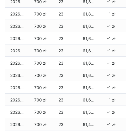
2026-02-01
700 zł
23
61,890 zł
-1 zł
2026-01-31
700 zł
23
61,890 zł
-1 zł
2026-01-30
700 zł
23
61,690 zł
-1 zł
2026-01-29
700 zł
23
61,690 zł
-1 zł
2026-01-28
700 zł
23
61,690 zł
-1 zł
2026-01-27
700 zł
23
61,670 zł
-1 zł
2026-01-26
700 zł
23
61,670 zł
-1 zł
2026-01-25
700 zł
23
61,660 zł
-1 zł
2026-01-24
700 zł
23
61,660 zł
-1 zł
2026-01-23
700 zł
23
61,590 zł
-1 zł
2026-01-22
700 zł
23
61,490 zł
-1 zł