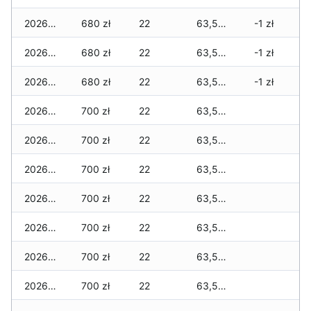
2026-04-17
680 zł
22
63,550 zł
-1 zł
2026-04-16
680 zł
22
63,540 zł
-1 zł
2026-04-15
680 zł
22
63,520 zł
-1 zł
2026-04-14
700 zł
22
63,510 zł
2026-04-13
700 zł
22
63,510 zł
2026-04-12
700 zł
22
63,510 zł
2026-04-11
700 zł
22
63,510 zł
2026-04-10
700 zł
22
63,510 zł
2026-04-09
700 zł
22
63,510 zł
2026-04-08
700 zł
22
63,500 zł