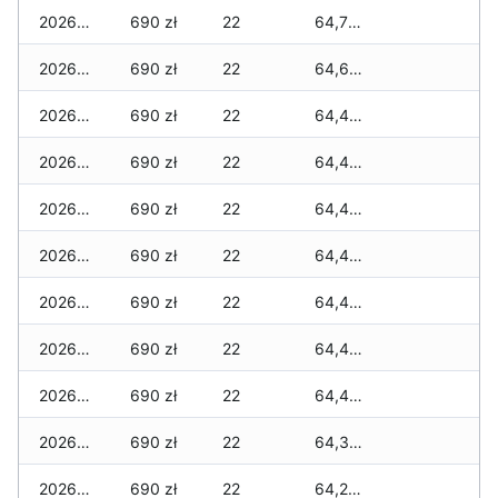
2026-06-01
690 zł
22
64,760 zł
2026-05-31
690 zł
22
64,680 zł
2026-05-30
690 zł
22
64,480 zł
2026-05-29
690 zł
22
64,480 zł
2026-05-28
690 zł
22
64,480 zł
2026-05-27
690 zł
22
64,460 zł
2026-05-26
690 zł
22
64,460 zł
2026-05-25
690 zł
22
64,450 zł
2026-05-24
690 zł
22
64,450 zł
2026-05-23
690 zł
22
64,380 zł
2026-05-22
690 zł
22
64,280 zł