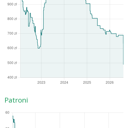
Patroni