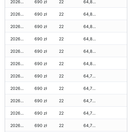
2026-06-13
690 zł
22
64,880 zł
2026-06-12
690 zł
22
64,880 zł
2026-06-11
690 zł
22
64,880 zł
2026-06-10
690 zł
22
64,880 zł
2026-06-09
690 zł
22
64,880 zł
2026-06-07
690 zł
22
64,850 zł
2026-06-06
690 zł
22
64,780 zł
2026-06-05
690 zł
22
64,770 zł
2026-06-04
690 zł
22
64,770 zł
2026-06-03
690 zł
22
64,770 zł
2026-06-02
690 zł
22
64,760 zł