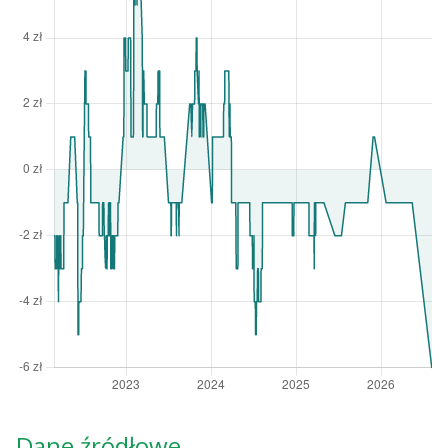
Dane źródłowe