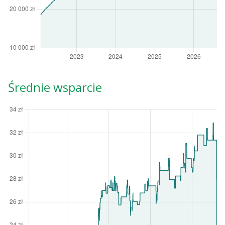
Średnie wsparcie