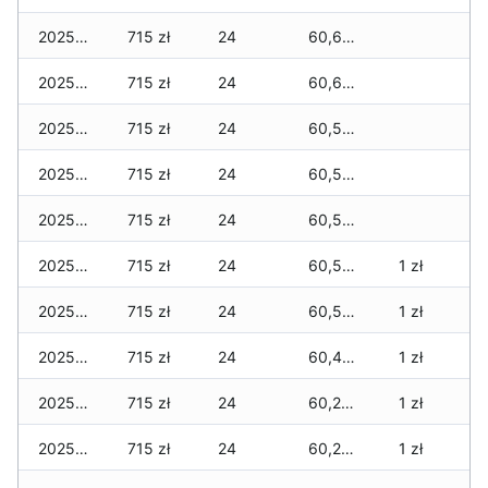
2025-12-08
715 zł
24
60,665 zł
2025-12-07
715 zł
24
60,645 zł
2025-12-06
715 zł
24
60,575 zł
2025-12-05
715 zł
24
60,565 zł
2025-12-04
715 zł
24
60,545 zł
2025-12-03
715 zł
24
60,545 zł
1 zł
2025-12-02
715 zł
24
60,535 zł
1 zł
2025-12-01
715 zł
24
60,455 zł
1 zł
2025-11-30
715 zł
24
60,255 zł
1 zł
2025-11-29
715 zł
24
60,255 zł
1 zł