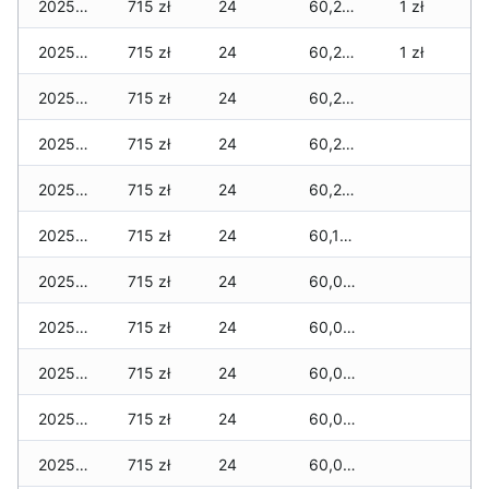
2025-11-28
715 zł
24
60,255 zł
1 zł
2025-11-27
715 zł
24
60,235 zł
1 zł
2025-11-26
715 zł
24
60,235 zł
2025-11-25
715 zł
24
60,235 zł
2025-11-24
715 zł
24
60,235 zł
2025-11-23
715 zł
24
60,165 zł
2025-11-22
715 zł
24
60,065 zł
2025-11-21
715 zł
24
60,065 zł
2025-11-20
715 zł
24
60,065 zł
2025-11-19
715 zł
24
60,035 zł
2025-11-18
715 zł
24
60,015 zł