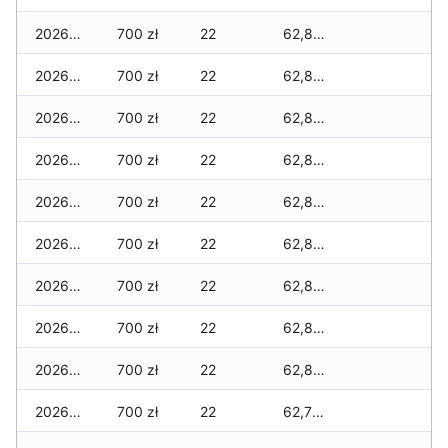
2026-03-16
700 zł
22
62,840 zł
2026-03-15
700 zł
22
62,820 zł
2026-03-14
700 zł
22
62,810 zł
2026-03-13
700 zł
22
62,810 zł
2026-03-12
700 zł
22
62,810 zł
2026-03-11
700 zł
22
62,810 zł
2026-03-10
700 zł
22
62,810 zł
2026-03-09
700 zł
22
62,810 zł
2026-03-08
700 zł
22
62,800 zł
2026-03-07
700 zł
22
62,780 zł