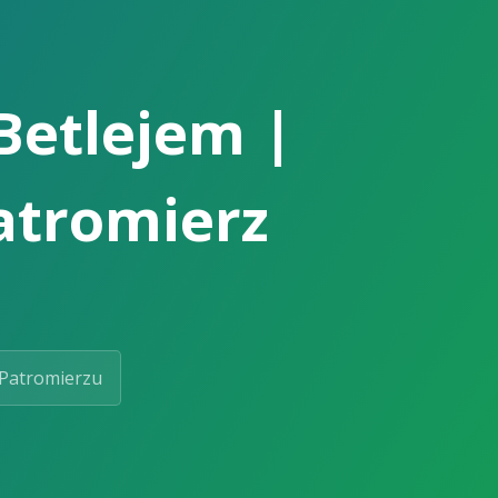
 Betlejem |
Patromierz
Patromierzu