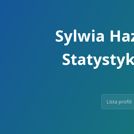
Skip
to
the
content.
Sylwia Haz
Statystyk
Lista profili