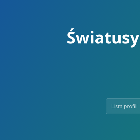
Skip
to
the
content.
Światusy 
Lista profili