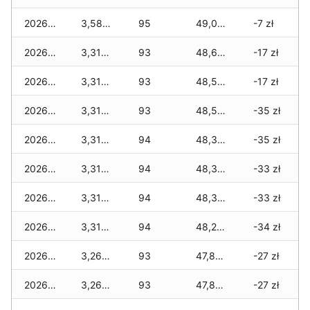
2026-02-12
3,585 zł
95
49,095 zł
-7 zł
2026-02-11
3,310 zł
93
48,640 zł
-17 zł
2026-02-10
3,310 zł
93
48,590 zł
-17 zł
2026-02-09
3,310 zł
93
48,590 zł
-35 zł
2026-02-08
3,310 zł
94
48,340 zł
-35 zł
2026-02-07
3,310 zł
94
48,340 zł
-33 zł
2026-02-06
3,310 zł
94
48,330 zł
-33 zł
2026-02-05
3,310 zł
94
48,295 zł
-34 zł
2026-02-04
3,260 zł
93
47,885 zł
-27 zł
2026-02-03
3,260 zł
93
47,885 zł
-27 zł