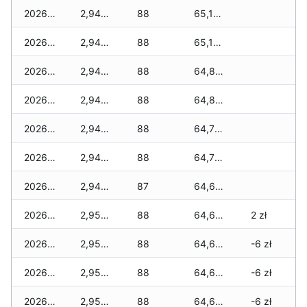
2026-07-06
2,945 zł
88
65,190 zł
2026-07-05
2,945 zł
88
65,180 zł
2026-07-04
2,945 zł
88
64,830 zł
2026-07-03
2,945 zł
88
64,820 zł
2026-07-02
2,945 zł
88
64,770 zł
2026-07-01
2,945 zł
88
64,750 zł
2026-06-30
2,945 zł
87
64,675 zł
2026-06-28
2,955 zł
88
64,665 zł
2 zł
2026-06-27
2,955 zł
88
64,640 zł
-6 zł
2026-06-26
2,955 zł
88
64,630 zł
-6 zł
2026-06-25
2,955 zł
88
64,630 zł
-6 zł