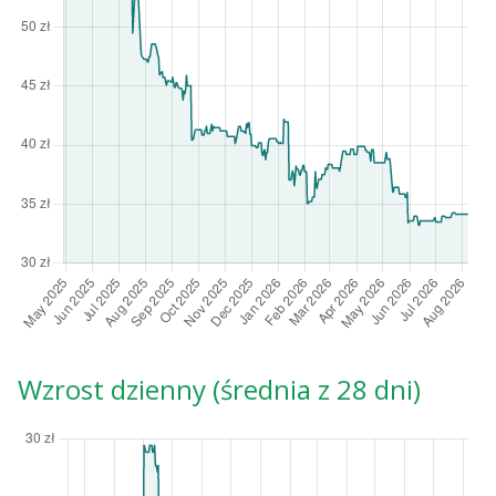
Wzrost dzienny (średnia z 28 dni)