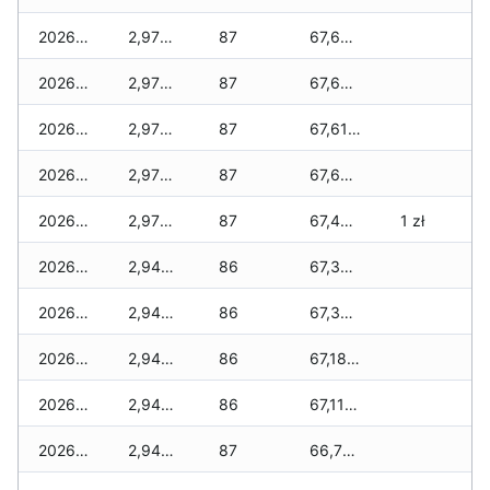
2026-07-29
2,970 zł
87
67,695 zł
2026-07-28
2,970 zł
87
67,635 zł
2026-07-27
2,970 zł
87
67,610 zł
2026-07-26
2,970 zł
87
67,600 zł
2026-07-24
2,970 zł
87
67,475 zł
1 zł
2026-07-23
2,945 zł
86
67,325 zł
2026-07-22
2,945 zł
86
67,305 zł
2026-07-21
2,945 zł
86
67,180 zł
2026-07-20
2,945 zł
86
67,110 zł
2026-07-18
2,945 zł
87
66,730 zł