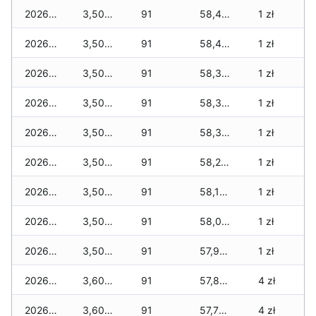
2026-04-29
3,505 zł
91
58,425 zł
1 zł
2026-04-28
3,505 zł
91
58,415 zł
1 zł
2026-04-27
3,505 zł
91
58,365 zł
1 zł
2026-04-26
3,505 zł
91
58,355 zł
1 zł
2026-04-25
3,505 zł
91
58,355 zł
1 zł
2026-04-24
3,505 zł
91
58,230 zł
1 zł
2026-04-23
3,505 zł
91
58,105 zł
1 zł
2026-04-22
3,505 zł
91
58,085 zł
1 zł
2026-04-21
3,505 zł
91
57,960 zł
1 zł
2026-04-20
3,605 zł
91
57,890 zł
4 zł
2026-04-19
3,605 zł
91
57,795 zł
4 zł