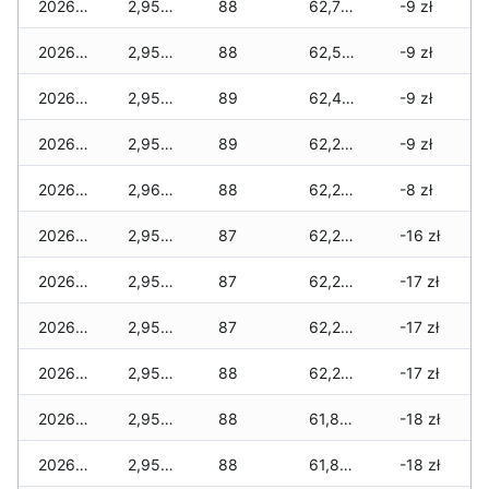
2026-06-14
2,955 zł
88
62,765 zł
-9 zł
2026-06-13
2,955 zł
88
62,535 zł
-9 zł
2026-06-12
2,955 zł
89
62,400 zł
-9 zł
2026-06-11
2,955 zł
89
62,290 zł
-9 zł
2026-06-10
2,965 zł
88
62,275 zł
-8 zł
2026-06-09
2,955 zł
87
62,265 zł
-16 zł
2026-06-07
2,955 zł
87
62,265 zł
-17 zł
2026-06-06
2,955 zł
87
62,255 zł
-17 zł
2026-06-05
2,955 zł
88
62,210 zł
-17 zł
2026-06-04
2,955 zł
88
61,860 zł
-18 zł
2026-06-03
2,955 zł
88
61,850 zł
-18 zł