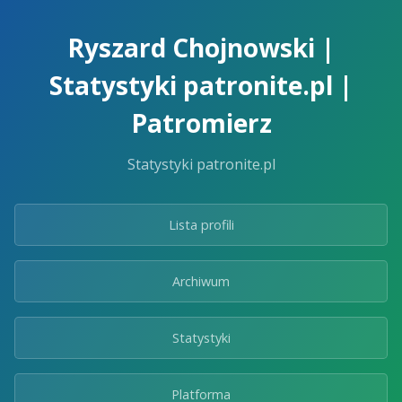
Skip
to
Ryszard Chojnowski |
the
content.
Statystyki patronite.pl |
Patromierz
Statystyki patronite.pl
Lista profili
Archiwum
Statystyki
Platforma