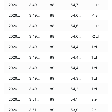
2026-03-28
3,490 zł
88
54,700 zł
-1 zł
2026-03-27
3,490 zł
88
54,650 zł
-1 zł
2026-03-26
3,490 zł
88
54,640 zł
-1 zł
2026-03-25
3,490 zł
88
54,615 zł
-2 zł
2026-03-24
3,490 zł
89
54,490 zł
1 zł
2026-03-23
3,490 zł
89
54,490 zł
1 zł
2026-03-22
3,490 zł
89
54,460 zł
1 zł
2026-03-21
3,490 zł
89
54,335 zł
1 zł
2026-03-20
3,490 zł
89
54,275 zł
1 zł
2026-03-19
3,515 zł
89
54,170 zł
2 zł
2026-03-18
3,515 zł
89
53,935 zł
2 zł