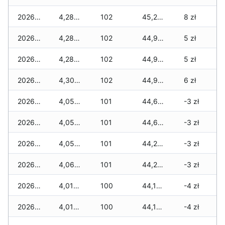
2026-01-11
4,280 zł
102
45,230 zł
8 zł
2026-01-09
4,280 zł
102
44,930 zł
5 zł
2026-01-08
4,280 zł
102
44,930 zł
5 zł
2026-01-07
4,305 zł
102
44,930 zł
6 zł
2026-01-06
4,055 zł
101
44,670 zł
-3 zł
2026-01-05
4,055 zł
101
44,635 zł
-3 zł
2026-01-04
4,055 zł
101
44,275 zł
-3 zł
2026-01-03
4,065 zł
101
44,275 zł
-3 zł
2026-01-02
4,015 zł
100
44,175 zł
-4 zł
2026-01-01
4,015 zł
100
44,165 zł
-4 zł