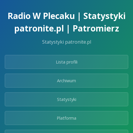
Skip
to
Radio W Plecaku | Statystyki
the
content.
patronite.pl | Patromierz
Statystyki patronite.pl
Lista profili
Archiwum
Statystyki
Platforma