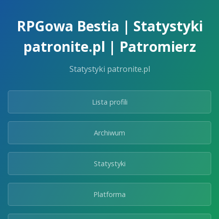
Skip
to
RPGowa Bestia | Statystyki
the
content.
patronite.pl | Patromierz
Statystyki patronite.pl
Lista profili
Archiwum
Statystyki
Platforma