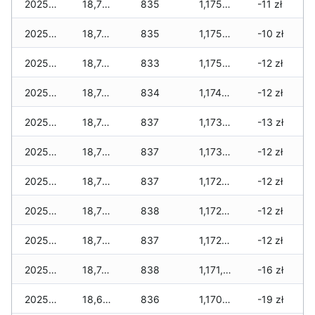
2025-12-01
18,760 zł
835
1,175,893 zł
-11 zł
2025-11-30
18,740 zł
835
1,175,333 zł
-10 zł
2025-11-29
18,740 zł
833
1,175,158 zł
-12 zł
2025-11-28
18,740 zł
834
1,174,643 zł
-12 zł
2025-11-27
18,740 zł
837
1,173,978 zł
-13 zł
2025-11-26
18,750 zł
837
1,173,433 zł
-12 zł
2025-11-25
18,750 zł
837
1,172,823 zł
-12 zł
2025-11-24
18,750 zł
838
1,172,513 zł
-12 zł
2025-11-23
18,730 zł
837
1,172,018 zł
-12 zł
2025-11-22
18,740 zł
838
1,171,553 zł
-16 zł
2025-11-21
18,680 zł
836
1,170,753 zł
-19 zł