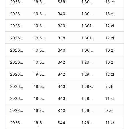
2026-06-16
19,546 zł
839
1,302,881 zł
15 zł
2026-06-15
19,546 zł
840
1,302,356 zł
15 zł
2026-06-14
19,556 zł
839
1,301,601 zł
12 zł
2026-06-13
19,566 zł
838
1,301,306 zł
12 zł
2026-06-12
19,576 zł
840
1,300,596 zł
13 zł
2026-06-11
19,576 zł
842
1,299,316 zł
13 zł
2026-06-10
19,556 zł
842
1,298,511 zł
12 zł
2026-06-09
19,566 zł
843
1,297,901 zł
7 zł
2026-06-07
19,596 zł
843
1,296,496 zł
11 zł
2026-06-06
19,596 zł
843
1,294,901 zł
9 zł
2026-06-05
19,606 zł
844
1,294,341 zł
11 zł