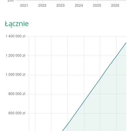
Łącznie