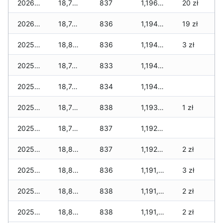
2026-01-02
18,771 zł
837
1,196,069 zł
20 zł
2026-01-01
18,746 zł
836
1,194,914 zł
19 zł
2025-12-31
18,806 zł
836
1,194,894 zł
3 zł
2025-12-30
18,746 zł
833
1,194,334 zł
2025-12-29
18,746 zł
834
1,194,129 zł
2025-12-28
18,766 zł
838
1,193,614 zł
1 zł
2025-12-27
18,736 zł
837
1,192,889 zł
2025-12-26
18,806 zł
837
1,192,479 zł
2 zł
2025-12-25
18,826 zł
836
1,191,869 zł
3 zł
2025-12-24
18,816 zł
838
1,191,789 zł
2 zł
2025-12-23
18,816 zł
838
1,191,374 zł
2 zł