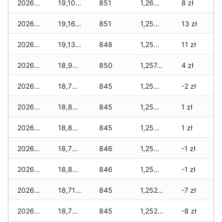
2026-04-10
19,100 zł
851
1,260,295 zł
8 zł
2026-04-09
19,160 zł
851
1,259,665 zł
13 zł
2026-04-08
19,130 zł
848
1,259,035 zł
11 zł
2026-04-07
18,970 zł
850
1,257,940 zł
4 zł
2026-04-06
18,790 zł
845
1,256,285 zł
-2 zł
2026-04-05
18,850 zł
845
1,255,695 zł
1 zł
2026-04-04
18,820 zł
845
1,255,090 zł
1 zł
2026-04-03
18,785 zł
846
1,254,235 zł
-1 zł
2026-04-02
18,825 zł
846
1,253,570 zł
-1 zł
2026-04-01
18,715 zł
845
1,252,555 zł
-7 zł
2026-03-31
18,705 zł
845
1,252,435 zł
-8 zł