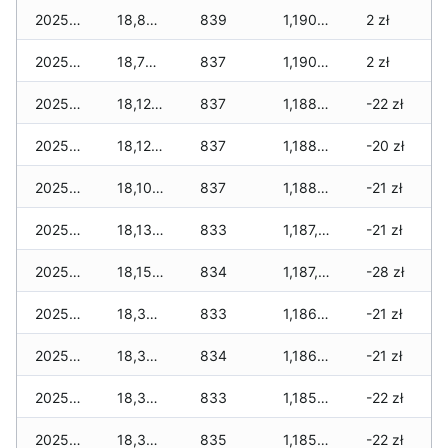
2025-12-22
18,816 zł
839
1,190,909 zł
2 zł
2025-12-21
18,796 zł
837
1,190,439 zł
2 zł
2025-12-20
18,120 zł
837
1,188,978 zł
-22 zł
2025-12-19
18,120 zł
837
1,188,868 zł
-20 zł
2025-12-18
18,100 zł
837
1,188,293 zł
-21 zł
2025-12-17
18,130 zł
833
1,187,663 zł
-21 zł
2025-12-16
18,150 zł
834
1,187,363 zł
-28 zł
2025-12-15
18,330 zł
833
1,186,908 zł
-21 zł
2025-12-14
18,320 zł
834
1,186,313 zł
-21 zł
2025-12-13
18,330 zł
833
1,185,718 zł
-22 zł
2025-12-12
18,340 zł
835
1,185,308 zł
-22 zł