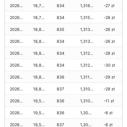
2026-07-08
18,770 zł
834
1,316,461 zł
-27 zł
2026-07-07
18,770 zł
834
1,315,416 zł
-28 zł
2026-07-06
18,810 zł
835
1,313,911 zł
-26 zł
2026-07-05
18,840 zł
834
1,313,351 zł
-26 zł
2026-07-04
18,850 zł
834
1,312,806 zł
-28 zł
2026-07-03
18,840 zł
834
1,312,011 zł
-30 zł
2026-07-02
18,840 zł
836
1,311,371 zł
-29 zł
2026-07-01
18,860 zł
837
1,310,476 zł
-29 zł
2026-06-30
19,506 zł
836
1,310,026 zł
-11 zł
2026-06-28
19,536 zł
836
1,309,291 zł
-8 zł
2026-06-27
19,566 zł
837
1,308,626 zł
-8 zł