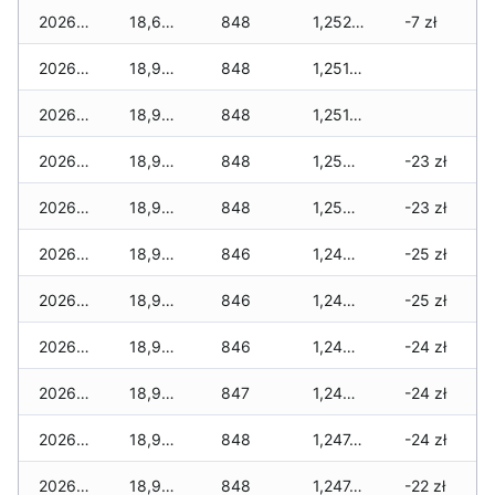
2026-03-30
18,695 zł
848
1,252,105 zł
-7 zł
2026-03-29
18,905 zł
848
1,251,960 zł
2026-03-28
18,925 zł
848
1,251,360 zł
2026-03-27
18,925 zł
848
1,250,715 zł
-23 zł
2026-03-26
18,955 zł
848
1,250,195 zł
-23 zł
2026-03-25
18,905 zł
846
1,249,585 zł
-25 zł
2026-03-24
18,905 zł
846
1,249,055 zł
-25 zł
2026-03-23
18,915 zł
846
1,248,780 zł
-24 zł
2026-03-22
18,915 zł
847
1,248,305 zł
-24 zł
2026-03-21
18,915 zł
848
1,247,545 zł
-24 zł
2026-03-20
18,915 zł
848
1,247,160 zł
-22 zł