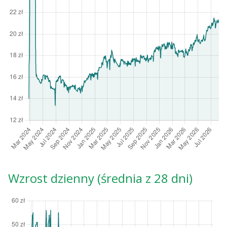
Wzrost dzienny (średnia z 28 dni)