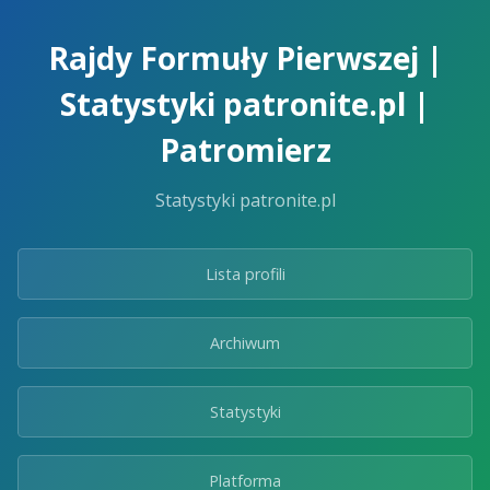
Skip
to
Rajdy Formuły Pierwszej |
the
content.
Statystyki patronite.pl |
Patromierz
Statystyki patronite.pl
Lista profili
Archiwum
Statystyki
Platforma