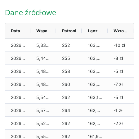
Dane źródłowe
Data
Wsparcie
Patroni
Łącznie
Wzrost (28 dni)
2026-08-08
5,330 zł
252
163,960 zł
-10 zł
2026-08-07
5,440 zł
255
163,640 zł
-8 zł
2026-08-06
5,480 zł
258
163,430 zł
-5 zł
2026-08-05
5,480 zł
260
163,210 zł
-7 zł
2026-08-04
5,540 zł
262
163,100 zł
-5 zł
2026-08-03
5,570 zł
264
162,820 zł
-1 zł
2026-08-02
5,520 zł
262
162,390 zł
-2 zł
2026-08-01
5,550 zł
262
161,990 zł