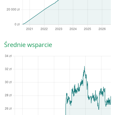
Średnie wsparcie