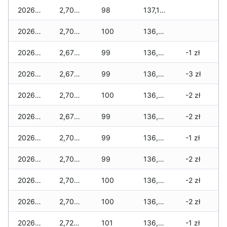
2026-06-04
2,700 zł
98
137,185 zł
2026-06-03
2,700 zł
100
136,996 zł
2026-06-02
2,671 zł
99
136,762 zł
-1 zł
2026-06-01
2,671 zł
99
136,733 zł
-3 zł
2026-05-31
2,700 zł
100
136,588 zł
-2 zł
2026-05-30
2,671 zł
99
136,519 zł
-2 zł
2026-05-29
2,700 zł
99
136,490 zł
-1 zł
2026-05-28
2,700 zł
99
136,390 zł
-2 zł
2026-05-27
2,700 zł
100
136,390 zł
-2 zł
2026-05-26
2,700 zł
100
136,390 zł
-2 zł
2026-05-25
2,729 zł
101
136,341 zł
-1 zł