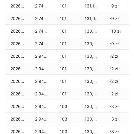
2026-03-30
2,740 zł
101
131,149 zł
-9 zł
2026-03-29
2,740 zł
101
131,041 zł
-9 zł
2026-03-28
2,740 zł
101
130,911 zł
-10 zł
2026-03-27
2,740 zł
101
130,911 zł
-9 zł
2026-03-26
2,940 zł
101
130,853 zł
-2 zł
2026-03-25
2,940 zł
101
130,804 zł
-2 zł
2026-03-24
2,940 zł
101
130,736 zł
-2 zł
2026-03-23
2,940 zł
101
130,649 zł
-2 zł
2026-03-22
2,940 zł
103
130,629 zł
-3 zł
2026-03-21
2,940 zł
103
130,600 zł
-3 zł
2026-03-20
2,940 zł
103
130,532 zł
-3 zł