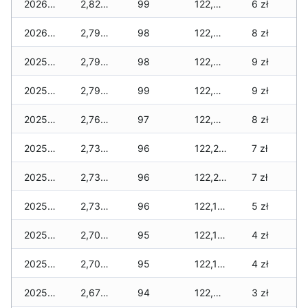
2026-01-02
2,823 zł
99
122,859 zł
6 zł
2026-01-01
2,794 zł
98
122,597 zł
8 zł
2025-12-31
2,794 zł
98
122,597 zł
9 zł
2025-12-30
2,794 zł
99
122,500 zł
9 zł
2025-12-29
2,766 zł
97
122,422 zł
8 zł
2025-12-28
2,736 zł
96
122,272 zł
7 zł
2025-12-27
2,736 zł
96
122,242 zł
7 zł
2025-12-26
2,736 zł
96
122,193 zł
5 zł
2025-12-25
2,707 zł
95
122,144 zł
4 zł
2025-12-24
2,707 zł
95
122,115 zł
4 zł
2025-12-23
2,678 zł
94
122,018 zł
3 zł