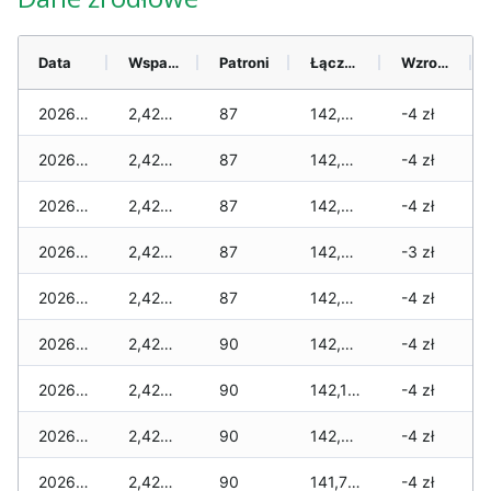
Data
Wsparcie
Patroni
Łącznie
Wzrost (28 dni)
2026-08-10
2,424 zł
87
142,864 zł
-4 zł
2026-08-09
2,424 zł
87
142,717 zł
-4 zł
2026-08-08
2,424 zł
87
142,572 zł
-4 zł
2026-08-07
2,424 zł
87
142,483 zł
-3 zł
2026-08-06
2,424 zł
87
142,357 zł
-4 zł
2026-08-05
2,424 zł
90
142,250 zł
-4 zł
2026-08-04
2,424 zł
90
142,162 zł
-4 zł
2026-08-03
2,424 zł
90
142,023 zł
-4 zł
2026-08-02
2,424 zł
90
141,789 zł
-4 zł