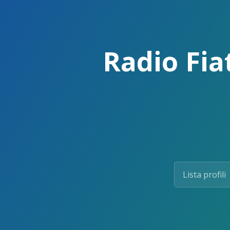
Skip
to
the
content.
Radio Fia
Lista profili