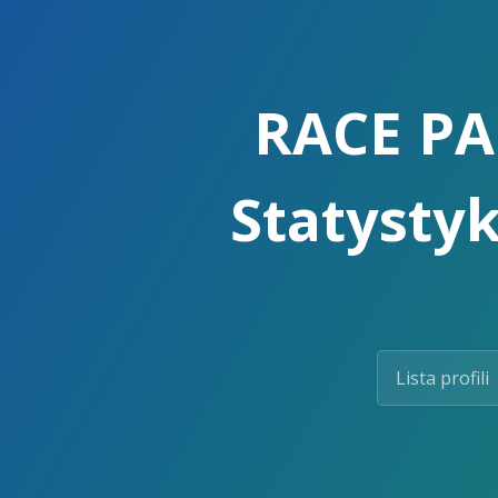
Skip
to
the
content.
RACE PAC
Statystyk
Lista profili