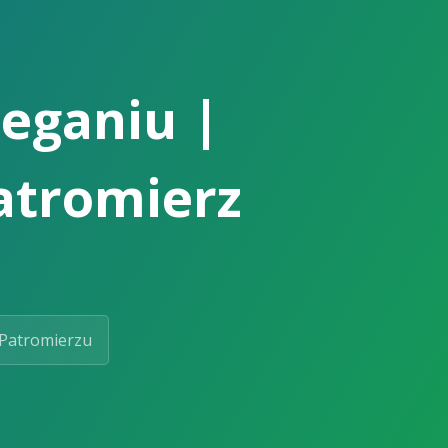
ieganiu |
Patromierz
Patromierzu