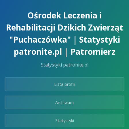
Skip
to
Ośrodek Leczenia i
the
content.
Rehabilitacji Dzikich Zwierząt
"Puchaczówka" | Statystyki
patronite.pl | Patromierz
Statystyki patronite.pl
Lista profili
Archiwum
Statystyki