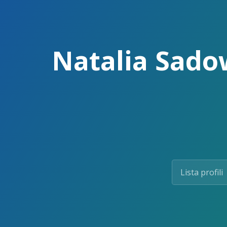
Skip
to
the
content.
Natalia Sadow
Lista profili