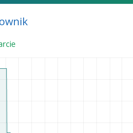
downik
arcie