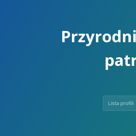
Skip
to
the
content.
Przyrodni
pat
Lista profili