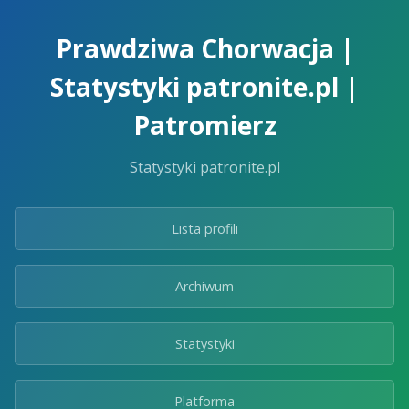
Skip
to
Prawdziwa Chorwacja |
the
content.
Statystyki patronite.pl |
Patromierz
Statystyki patronite.pl
Lista profili
Archiwum
Statystyki
Platforma