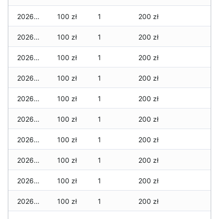
2026-07-31
100 zł
1
200 zł
2026-07-29
100 zł
1
200 zł
2026-07-28
100 zł
1
200 zł
2026-07-27
100 zł
1
200 zł
2026-07-26
100 zł
1
200 zł
2026-07-24
100 zł
1
200 zł
2026-07-23
100 zł
1
200 zł
2026-07-22
100 zł
1
200 zł
2026-07-21
100 zł
1
200 zł
2026-07-20
100 zł
1
200 zł