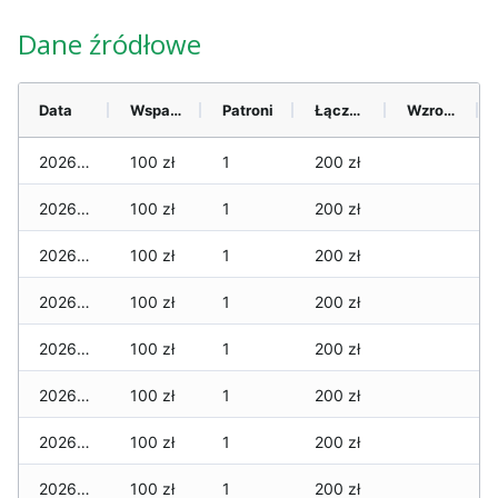
Dane źródłowe
Data
Wsparcie
Patroni
Łącznie
Wzrost (28 dni)
2026-08-08
100 zł
1
200 zł
2026-08-07
100 zł
1
200 zł
2026-08-06
100 zł
1
200 zł
2026-08-05
100 zł
1
200 zł
2026-08-04
100 zł
1
200 zł
2026-08-03
100 zł
1
200 zł
2026-08-02
100 zł
1
200 zł
2026-08-01
100 zł
1
200 zł