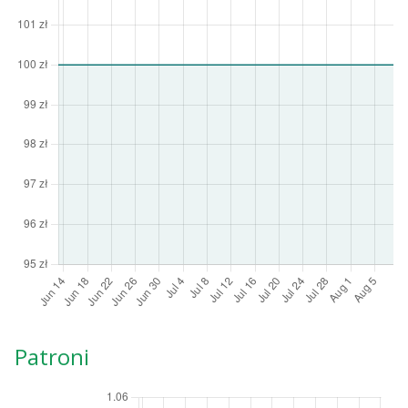
Patroni