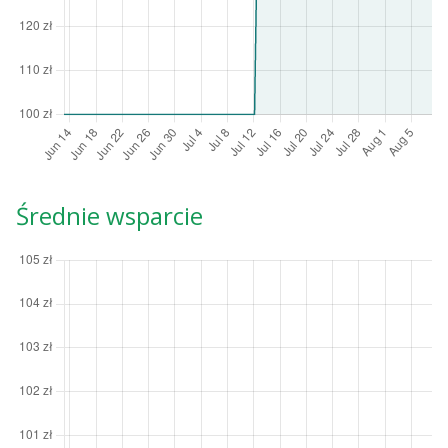
Średnie wsparcie