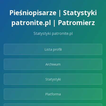
Skip
to
Pieśniopisarze | Statystyki
the
content.
patronite.pl | Patromierz
Statystyki patronite.pl
Lista profili
Archiwum
Statystyki
Platforma