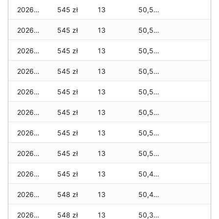
2026-01-21
545 zł
13
50,589 zł
2026-01-20
545 zł
13
50,589 zł
2026-01-19
545 zł
13
50,589 zł
2026-01-18
545 zł
13
50,589 zł
2026-01-17
545 zł
13
50,539 zł
2026-01-16
545 zł
13
50,539 zł
2026-01-15
545 zł
13
50,539 zł
2026-01-14
545 zł
13
50,539 zł
2026-01-13
545 zł
13
50,439 zł
2026-01-12
548 zł
13
50,419 zł
2026-01-11
548 zł
13
50,389 zł