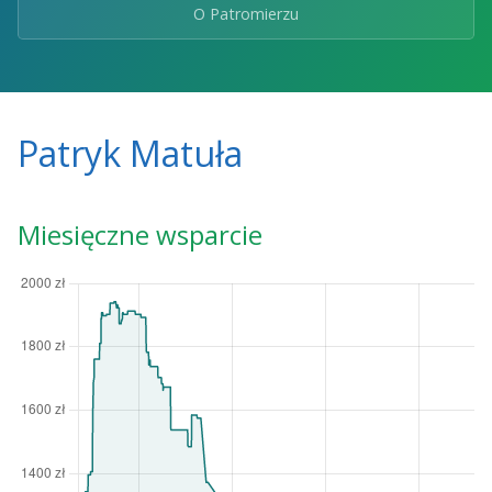
O Patromierzu
Patryk Matuła
Miesięczne wsparcie