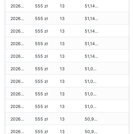
2026-02-22
555 zł
13
51,144 zł
2026-02-21
555 zł
13
51,144 zł
2026-02-20
555 zł
13
51,144 zł
2026-02-19
555 zł
13
51,144 zł
2026-02-18
555 zł
13
51,144 zł
2026-02-17
555 zł
13
51,094 zł
2026-02-16
555 zł
13
51,094 zł
2026-02-15
555 zł
13
51,094 zł
2026-02-14
555 zł
13
51,094 zł
2026-02-13
555 zł
13
50,994 zł
2026-02-12
555 zł
13
50,994 zł