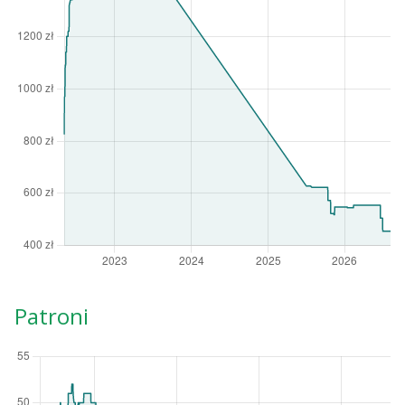
Patroni