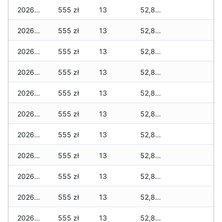
2026-06-01
555 zł
13
52,829 zł
2026-05-31
555 zł
13
52,829 zł
2026-05-30
555 zł
13
52,829 zł
2026-05-29
555 zł
13
52,829 zł
2026-05-28
555 zł
13
52,829 zł
2026-05-27
555 zł
13
52,829 zł
2026-05-26
555 zł
13
52,829 zł
2026-05-25
555 zł
13
52,829 zł
2026-05-24
555 zł
13
52,819 zł
2026-05-23
555 zł
13
52,819 zł
2026-05-22
555 zł
13
52,809 zł