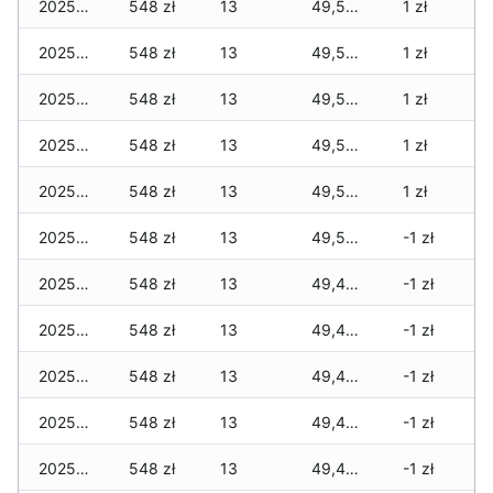
2025-11-28
548 zł
13
49,513 zł
1 zł
2025-11-27
548 zł
13
49,513 zł
1 zł
2025-11-26
548 zł
13
49,513 zł
1 zł
2025-11-25
548 zł
13
49,513 zł
1 zł
2025-11-24
548 zł
13
49,503 zł
1 zł
2025-11-23
548 zł
13
49,503 zł
-1 zł
2025-11-22
548 zł
13
49,493 zł
-1 zł
2025-11-21
548 zł
13
49,493 zł
-1 zł
2025-11-20
548 zł
13
49,493 zł
-1 zł
2025-11-19
548 zł
13
49,493 zł
-1 zł
2025-11-18
548 zł
13
49,493 zł
-1 zł