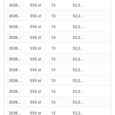
2026-04-28
555 zł
13
52,274 zł
2026-04-27
555 zł
13
52,274 zł
2026-04-26
555 zł
13
52,274 zł
2026-04-25
555 zł
13
52,274 zł
2026-04-24
555 zł
13
52,264 zł
2026-04-23
555 zł
13
52,264 zł
2026-04-22
555 zł
13
52,254 zł
2026-04-21
555 zł
13
52,254 zł
2026-04-20
555 zł
13
52,254 zł
2026-04-19
555 zł
13
52,254 zł
2026-04-18
555 zł
13
52,254 zł