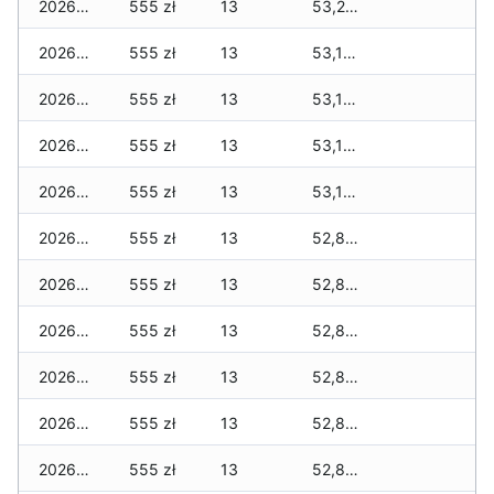
2026-06-13
555 zł
13
53,214 zł
2026-06-12
555 zł
13
53,194 zł
2026-06-11
555 zł
13
53,154 zł
2026-06-10
555 zł
13
53,154 zł
2026-06-09
555 zł
13
53,154 zł
2026-06-07
555 zł
13
52,844 zł
2026-06-06
555 zł
13
52,839 zł
2026-06-05
555 zł
13
52,839 zł
2026-06-04
555 zł
13
52,829 zł
2026-06-03
555 zł
13
52,829 zł
2026-06-02
555 zł
13
52,829 zł