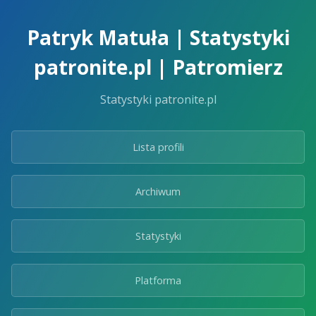
Skip
to
Patryk Matuła | Statystyki
the
content.
patronite.pl | Patromierz
Statystyki patronite.pl
Lista profili
Archiwum
Statystyki
Platforma