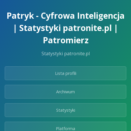
Skip
to
Patryk - Cyfrowa Inteligencja
the
content.
| Statystyki patronite.pl |
Patromierz
Statystyki patronite.pl
Lista profili
Archiwum
Statystyki
Platforma