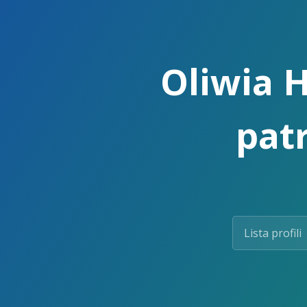
Skip
to
the
content.
Oliwia H
pat
Lista profili