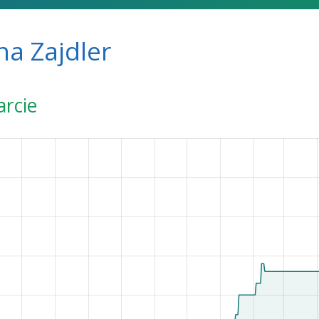
na Zajdler
arcie