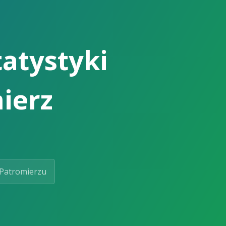
tatystyki
ierz
Patromierzu