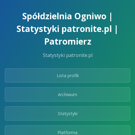
Skip
to
Spółdzielnia Ogniwo |
the
content.
Statystyki patronite.pl |
Patromierz
Statystyki patronite.pl
Lista profili
Archiwum
Statystyki
Platforma