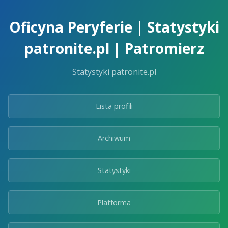
Skip
to
Oficyna Peryferie | Statystyki
the
content.
patronite.pl | Patromierz
Statystyki patronite.pl
Lista profili
Archiwum
Statystyki
Platforma