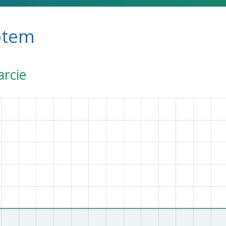
ptem
arcie