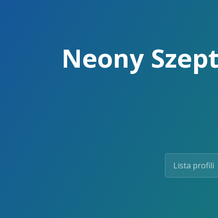
Skip
to
the
content.
Neony Szepte
Lista profili