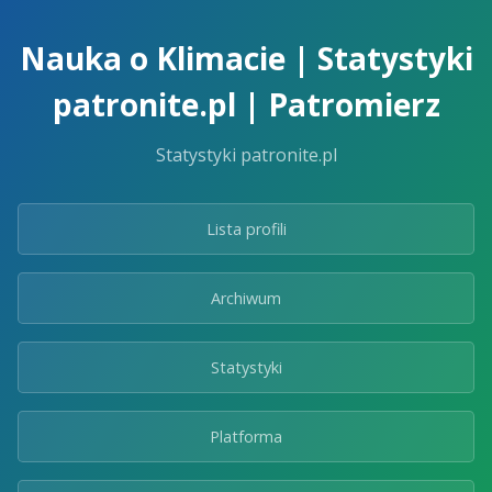
Skip
to
Nauka o Klimacie | Statystyki
the
content.
patronite.pl | Patromierz
Statystyki patronite.pl
Lista profili
Archiwum
Statystyki
Platforma