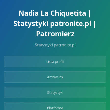
Skip
to
Nadia La Chiquetita |
the
content.
Statystyki patronite.pl |
Patromierz
Statystyki patronite.pl
Lista profili
Archiwum
Statystyki
Platforma