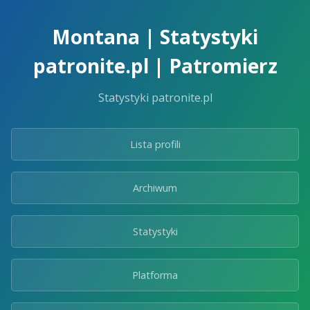
Skip
to
Montana | Statystyki
the
content.
patronite.pl | Patromierz
Statystyki patronite.pl
Lista profili
Archiwum
Statystyki
Platforma