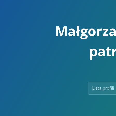
Skip
to
the
content.
Małgorza
pat
Lista profili