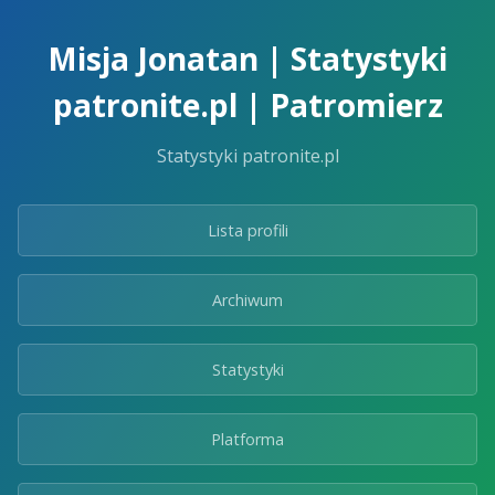
Skip
to
Misja Jonatan | Statystyki
the
content.
patronite.pl | Patromierz
Statystyki patronite.pl
Lista profili
Archiwum
Statystyki
Platforma