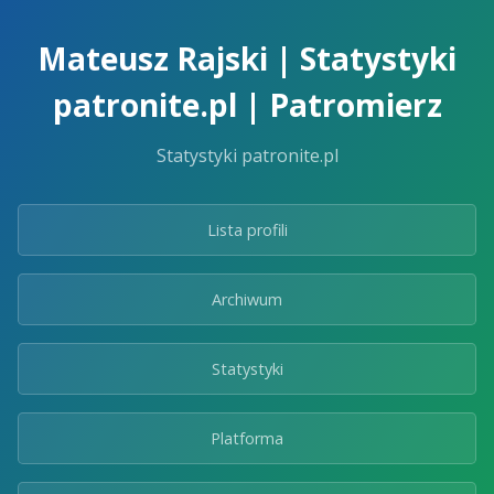
Skip
to
Mateusz Rajski | Statystyki
the
content.
patronite.pl | Patromierz
Statystyki patronite.pl
Lista profili
Archiwum
Statystyki
Platforma