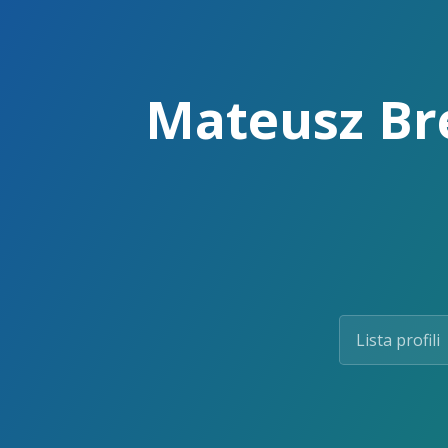
Skip
to
the
content.
Mateusz Bre
Lista profili