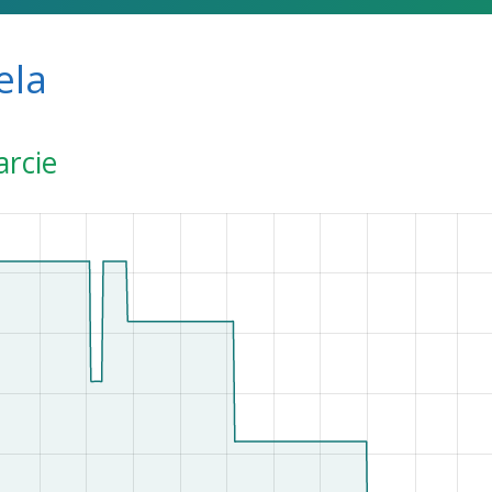
ela
arcie