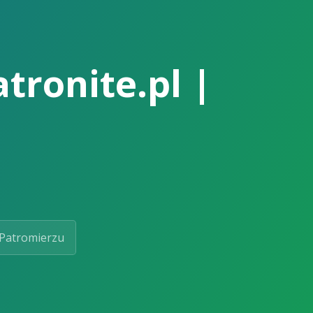
tronite.pl |
Patromierzu