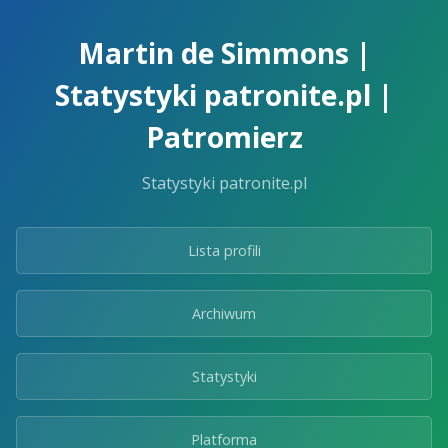
Skip
to
Martin de Simmons |
the
content.
Statystyki patronite.pl |
Patromierz
Statystyki patronite.pl
Lista profili
Archiwum
Statystyki
Platforma