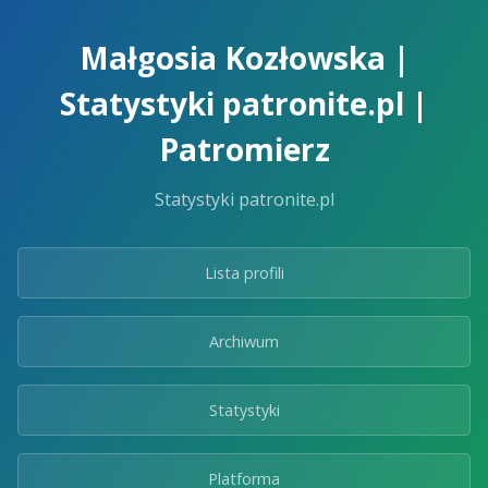
Skip
to
Małgosia Kozłowska |
the
content.
Statystyki patronite.pl |
Patromierz
Statystyki patronite.pl
Lista profili
Archiwum
Statystyki
Platforma