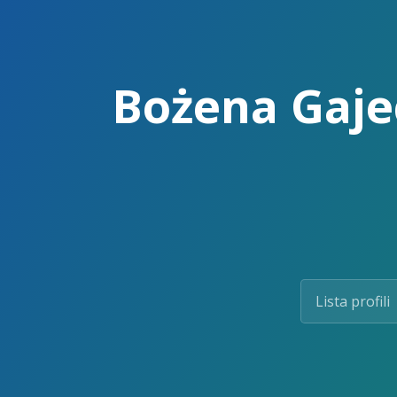
Skip
to
the
content.
Bożena Gajec
Lista profili