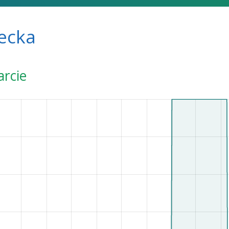
ecka
arcie