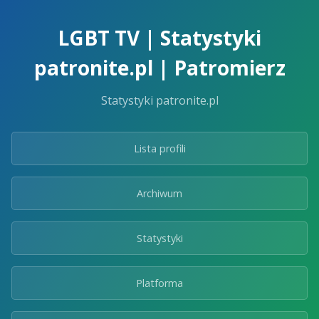
Skip
to
LGBT TV | Statystyki
the
content.
patronite.pl | Patromierz
Statystyki patronite.pl
Lista profili
Archiwum
Statystyki
Platforma