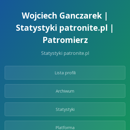
Skip
to
Wojciech Ganczarek |
the
content.
Statystyki patronite.pl |
Patromierz
Statystyki patronite.pl
Lista profili
Archiwum
Statystyki
Platforma