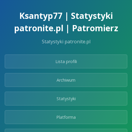
Skip
to
Ksantyp77 | Statystyki
the
content.
patronite.pl | Patromierz
Statystyki patronite.pl
Lista profili
Archiwum
Statystyki
Platforma