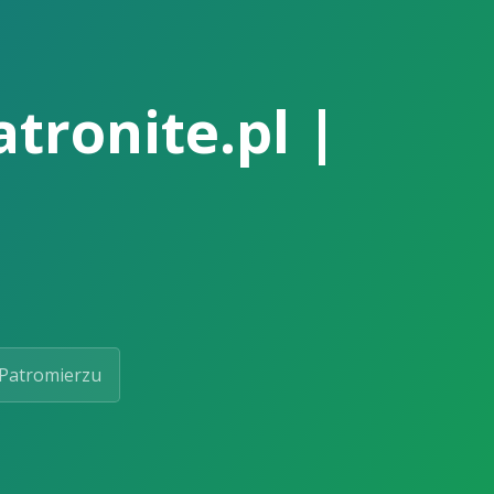
atronite.pl |
Patromierzu