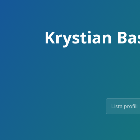
Skip
to
the
content.
Krystian Bas
Lista profili