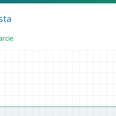
sta
arcie