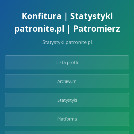
Skip
to
Konfitura | Statystyki
the
content.
patronite.pl | Patromierz
Statystyki patronite.pl
Lista profili
Archiwum
Statystyki
Platforma