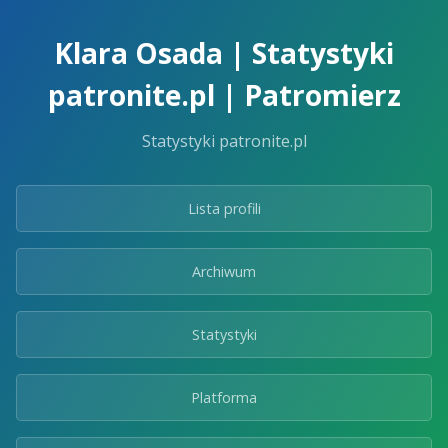
Skip
to
Klara Osada | Statystyki
the
content.
patronite.pl | Patromierz
Statystyki patronite.pl
Lista profili
Archiwum
Statystyki
Platforma